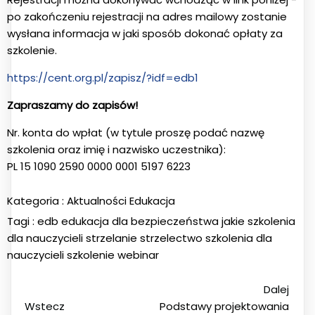
po zakończeniu rejestracji na adres mailowy zostanie
wysłana informacja w jaki sposób dokonać opłaty za
szkolenie.
https://cent.org.pl/zapisz/?idf=edb1
Zapraszamy do zapisów!
Nr. konta do wpłat (w tytule proszę podać nazwę
szkolenia oraz imię i nazwisko uczestnika):
PL 15 1090 2590 0000 0001 5197 6223
Kategoria :
Aktualności
Edukacja
Tagi :
edb
edukacja dla bezpieczeństwa
jakie szkolenia
dla nauczycieli
strzelanie
strzelectwo
szkolenia dla
nauczycieli
szkolenie
webinar
Dalej
Wstecz
Podstawy projektowania