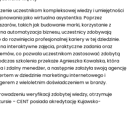
czenie uczestnikom kompleksowej wiedzy i umiejętności
onowania jako wirtualna asystentka. Poprzez
arów, takich jak budowanie marki, korzystanie z
wna automatyzacja biznesu, uczestnicy zdobywają
o rozwinięcia profesjonalnej kariery w tej dziedzinie.
k na interaktywne zajęcia, praktyczne zadania oraz
lemów, co pozwala uczestnikom zastosować zdobytą
odczas szkolenia przekaże Agnieszka Kowalska, która
a i zdalny menedżer, a następnie założyła swoją agencję
ertem w dziedzinie marketingu internetowego i
erem z wieloletnim doświadczeniem w branży.
rowadzeniu weryfikacji zdobytej wiedzy, otrzymuje
 kursie – CENT posiada akredytację Kujawsko-