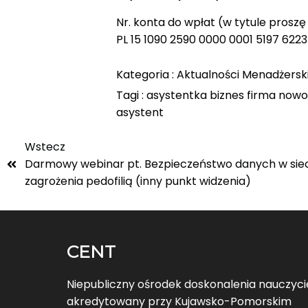
Nr. konta do wpłat (w tytule proszę
PL 15 1090 2590 0000 0001 5197 6223
Kategoria :
Aktualności
Menadżersk
Tagi :
asystentka
biznes
firma
nowo
asystent
Wstecz
Darmowy webinar pt. Bezpieczeństwo danych w sieci
zagrożenia pedofilią (inny punkt widzenia)
CENT
Niepubliczny ośrodek doskonalenia nauczycie
akredytowany przy Kujawsko-Pomorskim