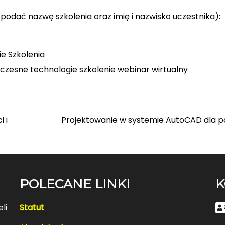
 podać nazwę szkolenia oraz imię i nazwisko uczestnika):
ie
Szkolenia
czesne technologie
szkolenie
webinar
wirtualny
 i
Projektowanie w systemie AutoCAD dla p
POLECANE LINKI
K
li
Statut